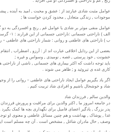
رنج , غم و ناراحتی و افسردگی او می افزاید .
عوامل مثبت شادی عبارتند از : عشق و محبت , امید به آینده , پ
موجودات , زندگی متعادل , محدود کردن خواست ها ;
عوامل منفی موثر بر شادی یا عوامل غم , رنج و افسردگی به دو 
الف ) ناراحتی جسمانی :ناراحتی جسمانی از این قرارند : ۱- گرسنگی و سو تغذیه ۲- درد و بیماری و سایر ناراحتی های جسمانی
ب ) ناراحتی های عاطفی و روانی : شمار ناراحتی های عاطفی – روانی بسیار زیاد و شاید بتوان بیش از ۵۰ رذیله اخلاقی را 
بعضی از این رذایل اخلاقی عبارت اند از : آرزو , اضطراب , انتق
خشونت , خود پرستی , غصه , نومیدی , وسواس و غیره ;
باید توجه داشت که اکثر بیماری های جسمانی , ناشی از ناراحتی 
کاری غده ی تیروئید و ; ظاهر می شوند .
اگر یاد بگیریم عوامل ایجاد ناراحتی های عاطفی – روانی را از وج
شاد و خوشحال باشیم و افرادی شاد تربیت کنیم .
والدین سالم , فرزندان شاد
در جامعه امروز ما , اکثر والدین برای مراقبت و پرورش فرزندان 
پدر بزرگ , یادگیر اعضای فامیل برای نگهداری بچه ها کمک بگیرد . 
غذا , پوشاک , بهداشت و هم چنین مسائل عاطفی و معنوی او توجه کنن
وصف , حال مادران شاغل , مشخص است . آن چه مسلم است این
زیاد , انسان خسته , حساس و زود رنج کرده , سلامت او را به خاطر