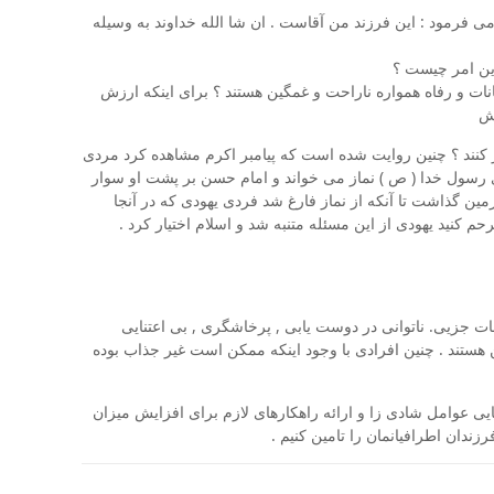
 می فرمود : این فرزند من آقاست . ان شا الله خداوند به وسیله
این امر چیست ؟
ت و رفاه همواره ناراحت و غمگین هستند ؟ برای اینکه ارزش
شش
ز کنند ؟ چنین روایت شده است که پیامبر اکرم مشاهده کرد مردی
ی رسول خدا ( ص ) نماز می خواند و امام حسن بر پشت او سوار
مین گذاشت تا آنکه از نماز فارغ شد فردی یهودی که در آنجا
رحم کنید یهودی از این مسئله متنبه شد و اسلام اختیار کرد .
ت جزیی. ناتوانی در دوست یابی , پرخاشگری , بی اعتنایی
 هستند . چنین افرادی با وجود اینکه ممکن است غیر جذاب بوده
ایی عوامل شادی زا و ارائه راهکارهای لازم برای افزایش میزان
ندان اطرافیانمان را تامین کنیم .