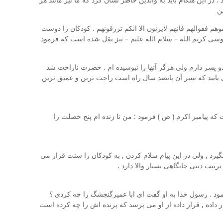
ن
م ففوالهم فانهم لایرئون الا انکم تزرقونهم . کودکان را دوست
موسی کریم الله – سلام الله علیم – نیز نقل شده است که فرمود
 پسر دارم ولی هرگز آنها را نبوسیده ام . حضرت ناراحت شد
ی یابید که سیر آن پانصد سال راه است راحت ترین و عمیق ترین
ه پیامبر اکرم ( ص ) فرمود : من تا زنده ام پنج خصلت را
گیرد , ولی در این پیام سلام کردن , به کودکان را سنت قرار می
ت دینی جایگاهی بسیار والا دارد .
نمود . رسول خدا به او گفت ای ابا عمیرگنجشگ را چه کردی ؟
 داده , قرار داده از او می پرسد که پرنده اش را چه کرده است