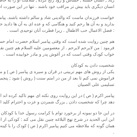
انسان دیگری باید بیش تر مراقب خود باشند . تنها در این صورت ا
خواست فرزندان ماست که والدینی شاد و سالم داشته باشند. پیامبر
بدارید و به آن ها رحم کنید و هنگامی که و عده ای به آن ها داد
: فضل الاعمال حب الاطفال . زیرا فطرت آنان توحیدی است .
هم چنین روایت شده است که وقتی پیامبر اسلام حضرت امام حسن 
فرمود : من لایرحم لایرحم . از معصومین علیه السلام هم چنین ن
خواب کودک وقتی است که در آغوش پدر و مادر خوابیده است .
شخصیت دادن به کودکان
یکی از روش های مهم تربیتی در قران و سیره ی پیامبر ( ص ) و م
فراموش نمی کنم تا بعد از من در امتم سنت ( روش ) شود ; پنجم
تسلیمی علی الصبیان
پیامبر اکرم ( ص ) در این روایت روی نکته ای مهم تاکید کرده اند
دهد چرا که شخصیت دادن , بزرگ شمردن و عزت و احترام کلید اصل
در این جا دو نمونه از برخورد توام با کرامت رسول خدا با کودکان 
ابن ابی الحدید در شرح نهج البلاغه چنین نقل می کند : کودکی از
همان گونه که ملاحظه می کنیم پیامیر اکرم ( ص ) کودک را با کین
.