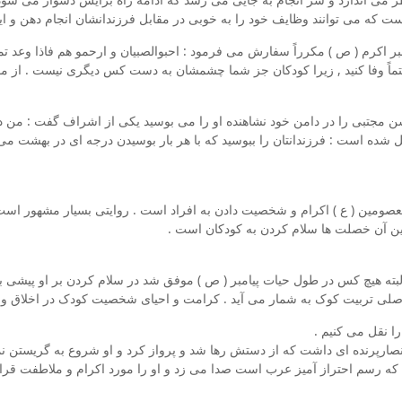
ست که می توانند وظایف خود را به خوبی در مقابل فرزندانشان انجام دهن و ای
 اکرم ( ص ) مکرراً سفارش می فرمود : احبوالصبیان و ارحمو هم فاذا وعد تموه
ید حتماً وفا کنید , زیرا کودکان جز شما چشمشان به دست کس دیگری نیست . از 
مجتبی را در دامن خود نشاهنده او را می بوسید یکی از اشراف گفت : من دو
قل شده است : فرزندانتان را ببوسید که با هر بار بوسیدن درجه ای در بهشت م
عصومین ( ع ) اکرام و شخصیت دادن به افراد است . روایتی بسیار مشهور است ک
ین آن خصلت ها سلام کردن به کودکان است .
 البته هیچ کس در طول حیات پیامبر ( ص ) موفق شد در سلام کردن بر او پیشی ب
ی تربیت کوک به شمار می آید . کرامت و احیای شخصیت کودک در اخلاق و تربی
را نقل می کنیم .
 انصارپرنده ای داشت که از دستش رها شد و پرواز کرد و او شروع به گریستن 
ه که رسم احتراز آمیز عرب است صدا می زد و او را مورد اکرام و ملاطفت قرار