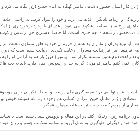
 ) در کنار ایشان حضور داشت . پیامبر گهگاه به امام حسن ( ع ) نگاه می کرد و
زندگی و ارتباط بادیگران لذت می برند و خود را قبول کردند به راستی علت 
هری روح سبز انسانیت شکوفا می شود و عده ای با وجود برخورداری از امکانا
. شادی محصول و نتیجه ی چه چیزی است . آیا حاصل دسترنج خود و تلاش و کو
. آیا نباید پدران و مادران به همه ی فرزندان خود به طور مساوی محبت ابرا
به وی فرمود : بین فرزندانت مساوا را رعایت نکردی , روایت شده است که روز
د رکعت دوم همین مسئله تکرار شد . پیامبر ( ص ) باز هم به آرامی او را به ز
اری نمی کنیم پیامبر فرمود : اگر به خدا و رسولش ایمان دارید باید به بچه ها ت
 است : عدم توانایی در تصمیم گیری های درست و به جا . نگرانی برای موضوعا
ل اقتصادی و ; در مقابل چنین افرادی کسانی هم وجود دارند که همیشه خوش بین
یاری از مردم که به سبب تربیت غلط همواره غمگین
قع بدون برنامه ریزی زندگی کنند در این مقاله و پژوهش سعی شده است با شناس
ود خود و دیگران جلوگیری به عمل آوریم و بتوانیم سلامت جسم و روان خود فرز