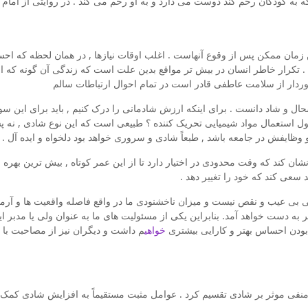
 به کودکان رحم کند دوست می دارد و به او رحم می کند . در روایتی از امام ص
ین زمان ممکن پس از وقوع آنهاست . اغلب اوقات نیازها , در همان لحظه که ا
 تکرار خاطر انسان در بیش تر مواقع بدین علت است که زندگی آن گونه که او
دار از سلامت عاطفی قادر است در تمام احوال ارتباطات سالم
ل و شاد دانست . برای اینکه ارزش شادمانی را درک کنیم , باید برای این س
استعمال مواد شیمیایی تحریک کننده ؟ طبیعی است که این نوع شادی , نه پس
ایفش در جامعه باشد , طبعاً شادی و سروری خواهد بود دلخواه و ایده آل .
 کند که وقت محدودی در اختیار دارد تا از این عمر کوتاه , بیش ترین بهره را ب
ید سعی کند که خود را تغییر دهد .
ی بی عیب و نقص نیست و میزان ناخشنودی ما در واقع فاصله واقعیت ها و آرما
تر به دست خواهد آمد. بنابراین یکی از مسئولیت های ما به عنوان ولی یا مدبر ا
د بودن احساس بهتر و کارایی بیشتری
خواهی
م داشت و دیگران نیز از مصاحبت با
 منفی موثر بر شادی تقسیم کرد . عوامل مثبت مستقیماً به افزایش شادی کمک