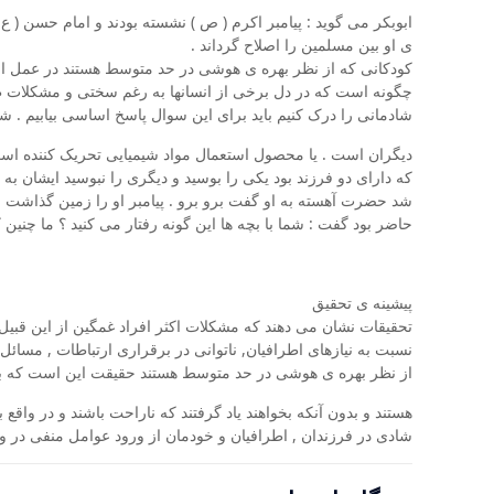
ابوبکر می گوید : پیامبر اکرم ( ص ) نشسته بودند و امام حسن ( ع
ی او بین مسلمین را اصلاح گرداند .
کودکانی که از نظر بهره ی هوشی در حد متوسط هستند در عمل از 
چگونه است که در دل برخی از انسانها به رغم سختی و مشکلات ظا
شادمانی را درک کنیم باید برای این سوال پاسخ اساسی بیابیم 
دیگران است . یا محصول استعمال مواد شیمیایی تحریک کننده است 
که دارای دو فرزند بود یکی را بوسید و دیگری را نبوسید ایشان 
شد حضرت آهسته به او گفت برو برو . پیامبر او را زمین گذاشت و د
حاضر بود گفت : شما با بچه ها این گونه رفتار می کنید ؟ ما چنین ک
پیشینه ی تحقیق
تحقیقات نشان می دهند که مشکلات اکثر افراد غمگین از این قبیل
نسبت به نیازهای اطرافیان, ناتوانی در برقراری ارتباطات , مسائ
از نظر بهره ی هوشی در حد متوسط هستند حقیقت این است که بس
هستند و بدون آنکه بخواهند یاد گرفتند که ناراحت باشند و در وا
شادی در فرزندان , اطرافیان و خودمان از ورود عوامل منفی در وج