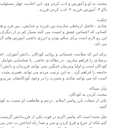
بااو ۳- آموزش فرزند ۴- ادب کردن فرزند .
چکیده
شادی , حاصل ارتباطی سازنده بین فرزند و خدایش , بین فرد و ه
کسانی که احساس عشق و امنیت می کنند بسیار کم تر از دیگران 
این رو لازم است برای سالم بودن و انرژی داشتن آموزش های لاز
می کند .
برای این که سلامت جسمانی و روانی کودکان , دانش آموزان , اط
برشادی را فراهم سازیم . در مقاله ی حاضر , با شناسایی عوامل ت
کودکان است و اولیا ومربیان غمگین نمی توانند فرزندان و دانش آ
جامعه را فراهم کرد . به این ترتیب مردم می توانند تغییری مثب
است که می توانند شادی و مسرت را در وجود کودکانشان نیز پرو
بیان مساله
محبت کردن به کودکان
یکی از صفات بارز پیامبر اسلام , ترحم و ملاطفت او نسبت به کود
کنیم .
نقل شده است که پیامبر اکرم در فوت یکی از فرزندانش گریست . 
کنم بلکه از جزع و فزع کردن و سر و صدا راه انداختن ب حذر می دا