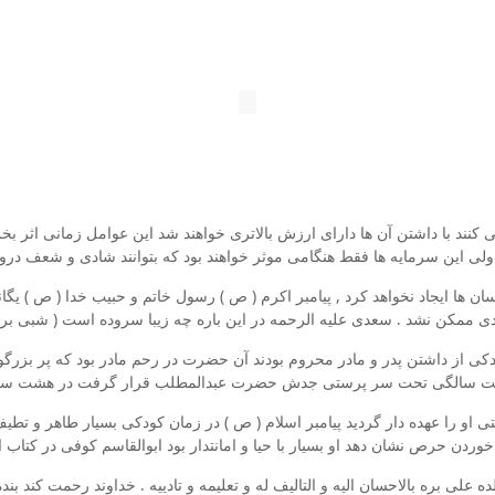
 کنند با داشتن آن ها دارای ارزش بالاتری خواهند شد این عوامل زمانی اثر ب
ولی این سرمایه ها فقط هنگامی موثر خواهند بود که بتوانند شادی و شعف درون
ن ها ایجاد نخواهد کرد , پیامبر اکرم ( ص ) رسول خاتم و حبیب خدا ( ص ) یگا
دی ممکن نشد . سعدی علیه الرحمه در این باره چه زیبا سروده است ( شبی ب
کی از داشتن پدر و مادر محروم بودند آن حضرت در رحم مادر بود که پر بزرگو
تا هشت سالگی تحت سر پرستی جدش حضرت عبدالمطلب قرار گرفت در هشت 
ی او را عهده دار گردید پیامبر اسلام ( ص ) در زمان کودکی بسیار طاهر و تط
وردن حرص نشان دهد او بسیار با حیا و امانتدار بود ابوالقاسم کوفی در کتاب ا
علی بره بالاحسان الیه و التالیف له و تعلیمه و تادییه . خداوند رحمت کند ب