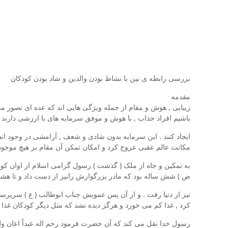
بررسی رابطه ی بین با نشاط بودن والدین و شاد بودن کودکان
مقدمه
زیبایی , هوش و مقام از جمله ویژگی هایی اند که عده ای تصور می
باشیم افراد جذاب , با هوش و موفق سرمایه های با ارزشی دارند 
ایجاد کنند . این سرمایه بدون شادی و شعف , آرامشی در وجود انسا
مکانت عالم عقبی عروج کرد و امکان تمکن آن مقام بر هیچ موجو
به تمکین و جاه از ملک ( گذشت ) رسول گرامی اسلام از اوان کود
ص ) شش ساله بود که مادر بزرگوارش رانیز از دست داد و 
نیز از دنیا رفت . و از آن پس عمویش جناب ابوطالب ( ع ) سرپرست
کرد , غذا کم می خورد و هرگز دیده نشد که مثل دیگر کودکان غذا خ
رسول خدا نقل می کند که آن حضرت فرمود رحم اله عبداً اعان ولده 