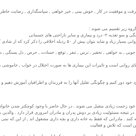
یشرفت و موفقیت در کار , خوش بینی , خیر خواهی , سپاسگذاری , رضایت خاطر 
گروه زیر تقسیم می شوند :
ذکر کرد که از شادی کاسته بر رنج , افسردگی و غم انسان می افزاید .
ام جویی , بد خواهی , تحقیر , ترس , تنفر , توقع , حسادت , حرص , دل بستگی 
های روانی است و تاثیرات این بیماری ها به صورت اختلال در خواب , خاموشی م
ود خود دور کنیم و چگونگی تقلیل آنها را به فرزندان و اطرافیان آموزش دهیم و 
خود زحمت زیادی متقبل می شوند . در حال حاضر با وجود کوچکتر شدن خانواده ه
در نتیجه مسئولیت زیادی بر دوش پدران و مادران امروزی قرار دارد . والدین با
د . مادرانی که فقط به خانه داری و بچه داری مشغول اند , از این که نمی توانن
 است که تلاش و فعالیت
 می اندازد و سر انجام به جایی می رسد که ادامه راه برایش دشوار می شود . د