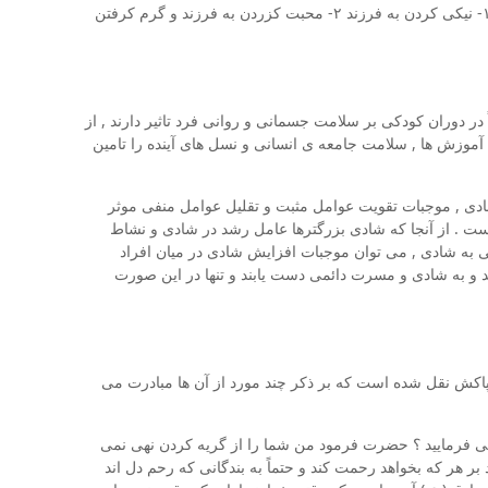
محبت به او و آموزش و ادب کردن وی. این احادیث چهار مسئولیت برای والدین در ارتباط با تربیت فرزندانشان مطرح می کند که عبارت اند از : ۱- نیکی کردن به فرزند ۲- محبت کزردن به فرزند و گرم کرفتن
دوران کودکی بر سلامت جسمانی و روانی فرد تاثیر دارند , از
آموزش ها , سلامت جامعه ی انسانی و نسل های آینده را تامین
ادی , موجبات تقویت عوامل مثبت و تقلیل عوامل منفی موثر
است . از آنجا که شادی بزرگترها عامل رشد در شادی و نشاط
ابی به شادی , می توان موجبات افزایش شادی در میان افراد
د و به شادی و مسرت دائمی دست یابند و تنها در این صورت
ن پاکش نقل شده است که بر ذکر چند مورد از آن ها مبادرت می
می فرمایید ؟ حضرت فرمود من شما را از گریه کردن نهی نمی
ر هر که بخواهد رحمت کند و حتماً به بندگانی که رحم دل اند