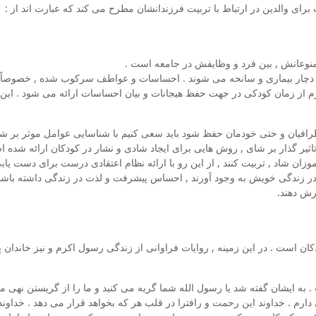
منوعانش , بین فرد و وظایفش در جامعه است .
دچار بیماری و سانحه می شوند . احساسات و عواطف سرکوب شده , خصوصاً در 
م از زمان کودکی در جهت حفظ هیجانات و بیان احساسات ارائه می شود . این 
رافیان و حتی خودمان حفظ شود باید سعی کنیم با شناسایی عوامل موثر بر ش
اثیر گذار بر شای , روش هایی برای ایجاد شادی و نشار در کودکان ارائه شده 
موزان شاد , تربیت کنند , از این رو با ارائه نظام اعتقادی درست برای دست ی
ت در زندگی خویش به وجود آورند , احساس پیشرفت و لذت در زندگی داشته باش
رش دهند.
کان است . در این زمینه , روایات فراوانی از زندگی رسول اکرم و نیز خاندا
به ایشان گفته شد یا رسول الله شما گریه می کنید و ما را از گریستن نهی 
رم . خداوند این رحمت و رافترا در قلب هر که بخواهد قرار می دهد . خداوند ب