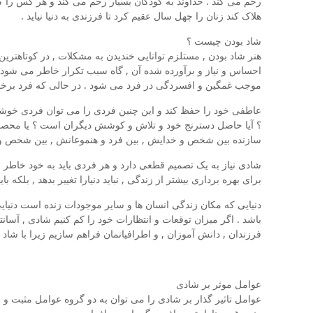
رحم می کند . خداوند به کودکان بسیار رحم می کند و هر کس را که
هلاک کند زنان را چهل سال عقیم کرد تا فرزندی به دنیا نیاید .
شاد بودن چیست ؟
هنر شاد بودن , مستلزم توانایی خندیدن به مشکلات , در کوتاهتر
احساس و نیاز و برآورده شده آن , گاه سبب تکرار خاطر می شود .
موجب غمگین و افسردگی در فرد می شود . در حالی که فرد برخور
عاطفی خود را حفظ کند و این چنین فردی را می توان فردی خوشحا
؟ آیا حاصل دسترنج خود و تلاش و کوشش دیگران است ؟ یا محصول 
سازنده بین شخص و خدایش , بین فرد و هنموعانش , بین شخص و وظ
شادی نیاز به یک تصمیم قطعی دارد و هر فردی باید به خود خاطر نشان
برای بهره برداری بیشتر از زندگی , نباید دنیارا تغییر بدهد , بلکه با
دنیایی که مکان زندگی انسان ها و سایر موجودات زنده است دنیای
باشد . اگر میزان توقعات و انتظارات خود را کم کنیم شادی , آسان
فرزندان , دانش آموزان , و اطرافیانمان فراهم سازیم زیرا با شا
عوامل موثر بر شادی
عوامل تاثیر گذار بر شادی را می توان به دو گروه عوامل مثبت و