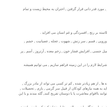
, مورد قدر دانی قرار گرفتن , احتران به محیط زیست و تمام
, دورویی , قسم , سر زنش , شهوت , عجله , عصبانیت , خشم ,
یل جنسی , افزایش فشار خون , زخم معده , آرتروز , آسم , پر
شرایط لازم را در این زمینه فراهم سازیم , می توانیم همیشه
ا , از هم زیادتر شده , کم تر کسی می تواند از مادر بزرگ ,
ید به همه نیازهای کودکان از قبیل سر گرمی , بازی , تحصیلات ,
د بااقوام معاشرت یا با دوستان تفریح کنند, گله مندند و با این
ر این هنگام باید به والدین خاطر نشان کرد که ما نیز مانند هر