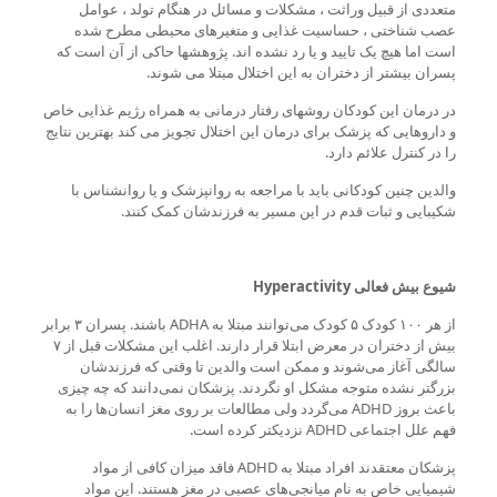
متعددی از قبیل وراثت ، مشکلات و مسائل در هنگام تولد ، عوامل
عصب شناختی ، حساسیت غذایی و متغیرهای محیطی مطرح شده
است اما هیچ یک تایید و یا رد نشده اند. پژوهشها حاکی از آن است که
پسران بیشتر از دختران به این اختلال مبتلا می شوند.
در درمان این کودکان روشهای رفتار درمانی به همراه رژیم غذایی خاص
و داروهایی که پزشک برای درمان این اختلال تجویز می کند بهترین نتایج
را در کنترل علائم دارد.
والدین چنین کودکانی باید با مراجعه به روانپزشک و یا روانشناس با
شکیبایی و ثبات قدم در این مسیر به فرزندشان کمک کنند.
شیوع بیش فعالی Hyperactivity
از هر ۱۰۰ کودک ۵ کودک می‌توانند مبتلا به ADHA باشند. پسران ۳ برابر
بیش از دختران در معرض ابتلا قرار دارند. اغلب این مشکلات قبل از ۷
سالگی آغاز می‌شوند و ممکن است والدین تا وقتی که فرزندشان
بزرگتر نشده متوجه مشکل او نگردند. پزشکان نمی‌دانند که چه چیزی
باعث بروز ADHD می‌گردد ولی مطالعات بر روی مغز انسان‌ها را به
فهم علل اجتماعی ADHD نزدیکتر کرده است.
پزشکان معتقدند افراد مبتلا به ADHD فاقد میزان کافی از مواد
شیمیایی خاص به نام میانجی‌های عصبی در مغز هستند. این مواد