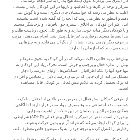
کار دیگری می پردازند بدون اینکه هیچ یک را به سر انجام برسانند ،
تمرکز و توجه در کارها و یا فعالیتها و بازیها در این کودکان پایدار نیست ،
اغلب به نظر می رسد که حواسشان جای دیگری است و یا گوش نمی
دهند و اینطور به نظر می رسد که آنچه را که گفته شده است نشنیده
اند ، اکثر این کودکان بد اخلاق ، ستیزه جو ، نافرمان و پرخاشگر هستند
و با کودکان دیگر میانه خوبی ندارند و به طور کلی لجوج ، ریاست طلب و
بی انضباط هستند ، رفتارهای غیر قابل پیش بینی انجام می دهند ، مرتب
در حرف دیگران می پرند ، اشیا را از دیگران می قاپند و به چیزهایی
دست می زنند که اجازه آن را ندارند .
بیش‌فعالی به حالتی دلالت می‌کند که در آن کودک به نحوی مفرط و
بیش از اندازه فعال و پرجنب‌ و جوش است. تحرک زیاد این کودکان نه
تنها خود آنها را بلکه اطرافیان ، همکلاس‌ها ، اولیای مدرسه را دچار
مشکل می‌کند. از آن جایی که در میان درصد بالایی از معتادین و افرادی
که ترک تحصیل کرده‌اند علایم بیش فعالی در کودکی قابل مشاهده
است.
از طرفی کودکان بیش فعال در معرض خطر بالایی از اختلال سلوک ،
شخصیت ضد اجتماعی و سوء مصرف مواد مخدر قرار دارند لذا آگاهی
همگان بویژه والدین و معلمان در این حالات از اهمیت بسزایی
برخوردار است. نقص در تمرکز یا اختلال بیش‌فعالی (ADHD) شرایطی
را برای کودک ایجاد می‌کند که نتواند آرام و بدون حرکت بنشیند،
رفتارش را کنترل کرده و توجه خود را به یک موضوع خاص معطوف کند.
این کودکان وقتی که بزرگتر می شوند در کارهای گروهی مشکل دارند و