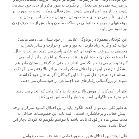
در مدرسه نمی توانند یکجا آرام بگیرند به طور مکرر از جای خود بلند می
شوند و یا از میز آویزان می شوند. بیش فعالی ممکن است به صورت بر
قراری ، ناآرامی در جای خود ، دویدن ، جهیدن و بالا و پایین پریدن در
موقعیتهای نامربوط ، ناتوانی در ساکت ماندن و یا بیش از حد حرف زدن
نیز نمود می یابد.
این کودکان معمولا در نوباوگی علائمی از خود نشان می دهند مانند :
خواب کم و گریه زیاد دارند ، به نور و صدا و حرارت و سایر تغییرات
محیطی به سرعت به گونه ای غیر عادی پاسخ می دهند ، مرتب در حال
جلو و عقب کردن خودشان هستند ، معمولا در آغوش مادر آرام نمی
گیرند و جیغ می زنند و لگد می اندازند و حتی در گرفتن پستان مادر هم
مشکل دارنددر این نوع اختلال ممکن است بر اثر بالا رفتن سن کودک ،
مسئله خود به خود حل شود اما این کودکان اگر به حال خود گذاشته
شوند در بزرگسالی رفتارهای ضد اجتماعی از خود نشان می دهند.
اکثر این کودکان از هوش بالا برخوردارند و کارهایی که انجام می دهند
غیر مترقبه و ناگهانی است و خطر را احساس نمی کنند.
به طور کلی می توان گفت الگوی پایدار این اختلال کمبود تمرکز و توجه
، بیش فعالی و پرخاشگری است ، البته باید این خصوصیات حداقل به
مدت شش ماه در کودک ثابت باشد تا بتوانیم بگوییم که کودک دچار این
اختلال شده است.
علل ایجاد این اختلال هنوز به طور قطعی ناشناخته است ، عوامل