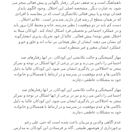
ناهماهنگ است و به ضعف تمرکز , رفتار ناگهانی و بیش فعالی منجر می
شود. به عبارت دیگر , مشخصه اصلی این اختلال , وجود الگوی پایدار
فقدان توجه و یا بیش فعالی تکانشگری است که در مقایسه با افرادی
که در همان سطح از رشد قرار دارند, شدیدتر است . علائم اختلال ,
دست کم باید در دو موقعیت ( نظیر مدرسه, خانه و محیط کار) بروز یابد
و در عملکرد اجتماعی و تحصیلی فرد اشکال ایجاد کند . کودکان مبتلا به
اختلال نقص توجه/ بیش فعالی , عالبا از خود تحریک پذیری انفجارگونه
ای نشان می دهند. ایشان از نظر هیجانی بی ثبات اند و خلق و خو و
عملکرد ایشان متغیر و غیر منتظره است.
مهار گسیختگی و حالت تکانشی این کودکان , در انها رفتارهای ضد
اجتماعی را دامن می زند و نیز در برخی از انها اشکال در توجه و تمرکز
منجر به اختلالاتی در یادگیری ایشان می شود. این کودکان غالبا به دلیل
ناکامی ها و عدم موفقیت در مدرسه و در ارتباط با همسالان و خانواده
خود به مشکلات عاطفی دچارند.
مهار گسیختگی و حالت تکانشی این کودکان, در انها رفتارهای ضد
اجتماعی را دامن می زند و نیز در برخی از انها اشکال در توجه و تمرکز
منجر به اختلالاتی در یادگیری ایشان می شود. این کودکان غالبا به دلیل
ناکامی ها و عدم موفقیت در مدرسه و در ارتباط با همسالان و خانواده
خود به مشکلات عاطفی دچارند.
عدم اگاهی والدین و مربیان باعث شده است که حتی علی رغم
برخورداری از هوشبهر طبیعی , گاه بر فرستادن این کودکان به مدارس