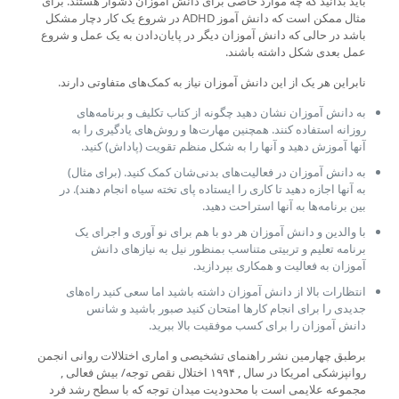
باید بدانید که چه موارد خاصی برای دانش آموزان دشوار هستند. برای
مثال ممکن است که دانش آموز ADHD در شروع یک کار دچار مشکل
باشد در حالی که دانش آموزان دیگر در پایان‌دادن به یک عمل و شروع
عمل بعدی شکل داشته باشند.
نابراین هر یک از این دانش آموزان نیاز به کمک‌های متفاوتی دارند.
به دانش آموزان نشان دهید چگونه از کتاب تکلیف و برنامه‌های
روزانه استفاده کنند. همچنین مهارت‌ها و روش‌های یادگیری را به
آنها آموزش دهید و آنها را به شکل منظم تقویت (پاداش) کنید.
به دانش آموزان در فعالیت‌های بدنی‌شان کمک کنید. (برای مثال)
به آنها اجازه دهید تا کاری را ایستاده پای تخته سیاه انجام دهند). در
بین برنامه‌ها به آنها استراحت دهید.
با والدین و دانش آموزان هر دو با هم برای نو آوری و اجرای یک
برنامه تعلیم و تربیتی متناسب بمنظور نیل به نیازهای دانش
آموزان به فعالیت و همکاری بپردازید.
انتظارات بالا از دانش آموزان داشته باشید اما سعی کنید راه‌های
جدیدی را برای انجام کارها امتحان کنید صبور باشید و شانس
دانش آموزان را برای کسب موفقیت بالا ببرید.
برطبق چهارمین نشر راهنمای تشخیصی و اماری اختلالات روانی انجمن
روانپزشکی امریکا در سال , ۱۹۹۴ اختلال نقص توجه/ بیش فعالی ,
مجموعه علایمی است با محدودیت میدان توجه که با سطح رشد فرد