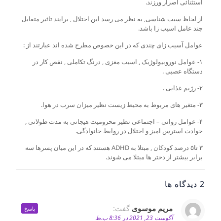
استثنائی اصرار ورزند.
از لحاظ سبب شناسی, به نظر می رسد این اختلال , برایند تاثیر متقابل
چند عامل اسیب زا باشد.
عوامل آسیب زای چندی که در این خصوص مطرح شده اند عبارتند از :
۱- عوامل نوروبیولوژیک , اسیب مغزی , درنگ تکاملی , نقص کار در
دستگاه عصبی .
۲- رژیم غذایی .
۳- متغیر های مربوط به محیط زیست نظیر میزان سرب در هوا.
۴- عوامل روانی – اجتماعی نظیر محرومیت هیجانی به مدت طولانی ,
حوادث استرس امیز و اختلال در روابط خانوادگی.
۳ تا۵ درصد کودکان , مبتلا به ADHD هستند که در این میان پسرها سه
برابر بیشتر از دختر ها مبتلا می شوند.
2 دیدگاه ها
مریم موسوی
گفت:
پاسخ
آگوست 23, 2021 در 8:36 ب.ظ