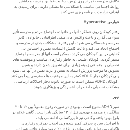
تکالیف مدرسه ، تمرکز روی درس ، رعایت قوانین مدرسه و داشتن
روابط اجتماعی مناسب با همکلاسی ها مشکل دارند . برای رسیدن به
اهداف درازمدت برنامه ریزی نمی کنند.
عوارض Hyperactive
رفتار کودکان روی عملکرد آنها در خانواده ، اجتماع مردم و مدرسه تأثیر
سوء می گذارد و باعث واکنش های منفی اطرافیان ، خانواده ، کادر
مدرسه و همسالان می شود . این رفتارها مشکلات جدی در مدرسه و
اجتماع ایجاد می کند و باعث کاهش اعتمادبه نفس و احساس بی
کفایتی در این کودکان می گردد . ممکن است آنها از مدرسه و اجتماع
متنفر گردند . کودکان طبیعی به خاطر رفتارهای مناسب و موفقیت های
تحصیلی و اجتماعی زمینه زیادی برای تشویق شدن دارند و همین
تشویق ها موجب پرورش اعتماد به نفس و عزت نفس در آنها می شود
ولی کودکان دچار ADHD کمتر به این موفقیت ها دسترسی پیدا می کنند
. کودکان ADHD ممکن است به صورت ثانویه دچار اختلالات ارتباطی ،
مشکلات تحصیلی ، اضطراب افسردگی و بزهکاری شوند .
سِیر
سیر ADHD متنوع است . بهبودی در صورت وقوع معمولاً بین ۱۲ تا ۲۰
سالگی رخ میدهد و بهبودی قبل از ۱۲ سالگی نادر است . گاهی علائم در
بلوغ بهبود یافته و گاهی نیز تا بزرگسالی ادامه می یابد .
با افزایش سن پرتحرکی کمتر شده ولی اختلال تمرکز و رفتارهای
ناگهانی می تواند باقی بماند . در ۱۵ تا ۲۰ درصد موارد علائم همراه با