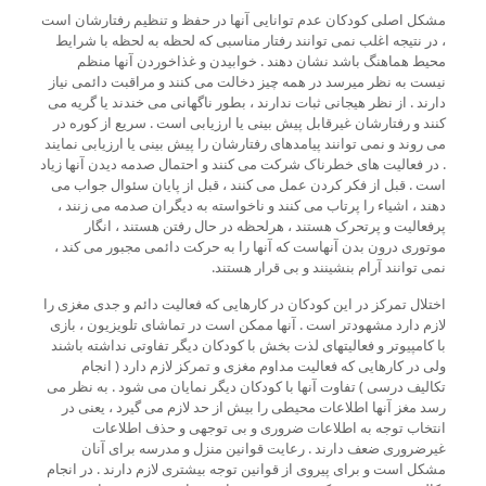
مشکل اصلی کودکان عدم توانایی آنها در حفظ و تنظیم رفتارشان است
، در نتیجه اغلب نمی توانند رفتار مناسبی که لحظه به لحظه با شرایط
محیط هماهنگ باشد نشان دهند . خوابیدن و غذاخوردن آنها منظم
نیست به نظر میرسد در همه چیز دخالت می کنند و مراقبت دائمی نیاز
دارند . از نظر هیجانی ثبات ندارند ، بطور ناگهانی می خندند یا گریه می
کنند و رفتارشان غیرقابل پیش بینی یا ارزیابی است . سریع از کوره در
می روند و نمی توانند پیامدهای رفتارشان را پیش بینی یا ارزیابی نمایند
. در فعالیت های خطرناک شرکت می کنند و احتمال صدمه دیدن آنها زیاد
است . قبل از فکر کردن عمل می کنند ، قبل از پایان سئوال جواب می
دهند ، اشیاء را پرتاب می کنند و ناخواسته به دیگران صدمه می زنند ،
پرفعالیت و پرتحرک هستند ، هرلحظه در حال رفتن هستند ، انگار
موتوری درون بدن آنهاست که آنها را به حرکت دائمی مجبور می کند ،
نمی توانند آرام بنشینند و بی قرار هستند.
اختلال تمرکز در این کودکان در کارهایی که فعالیت دائم و جدی مغزی را
لازم دارد مشهودتر است . آنها ممکن است در تماشای تلویزیون ، بازی
با کامپیوتر و فعالیتهای لذت بخش با کودکان دیگر تفاوتی نداشته باشند
ولی در کارهایی که فعالیت مداوم مغزی و تمرکز لازم دارد ( انجام
تکالیف درسی ) تفاوت آنها با کودکان دیگر نمایان می شود . به نظر می
رسد مغز آنها اطلاعات محیطی را بیش از حد لازم می گیرد ، یعنی در
انتخاب توجه به اطلاعات ضروری و بی توجهی و حذف اطلاعات
غیرضروری ضعف دارند . رعایت قوانین منزل و مدرسه برای آنان
مشکل است و برای پیروی از قوانین توجه بیشتری لازم دارند . در انجام