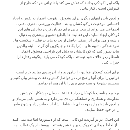
بلکه او را کودکی بدانند که تلاش می کند با ناتوانی خود که خارج از
کنترلش است ، کنار بیاید .
والدین باید راههای دیگری برای تشویق ، تقویت اعتماد به نفس و ایجاد
احساس موفقیت در کودکشان بیابند . فعالیت ورزشی ، هنری ، فنی ،
اجتماعی می تواند فرصت هایی برای نمایان کردن توانائی های این
کودکان ایجاد نماید . این فعالیت ها بالطبع تشویق بیشتری به دنبال
داشته و می تواند آثار منفی حاصل از تجربه های بد قبلی ( شکست ها ،
طرد شدگی ، تنبیه ها و … ) را بکاهد و جایگزین آن گردد . البته والدین
نباید تصور کنند که کودکانشان به دلیل این ناراحتی مسئول اعمال
نامطلوب و خلاف خود نیستند ، بلکه کودک می باید اینگونه رفتارها را
جبران کند .
برای اینکه کودکان قوانین را بیاموزند و از آن پیروی نمایند لازم است
قوانین را برای آنها واضح تر ، در فواصل کمتر و دفعات بیشتر بیان کنیم و
سیستم تشویق و تنبیه قوی تری را با آن همراه نماییم .
برخورد مناسب با کودکان دچار ADHD به زمان ، پشتکار ، کوشش ،
مداومت و همکاری و هماهنگی زیادی نیاز دارد و به همین دلیل مربیان و
والدین باید همواره روحیه ای با نشاط ، شاداب ، طنزپرداز و شوخ طبع
را در خود حفظ نمایند .
این اختلال در بر گیرنده کودکانی است که از دستورها اطاعت نمی کنند
، از لحاظ هیجانی تحریک پذیر و خشن هستند ، پیوسته از یک فعالیت به